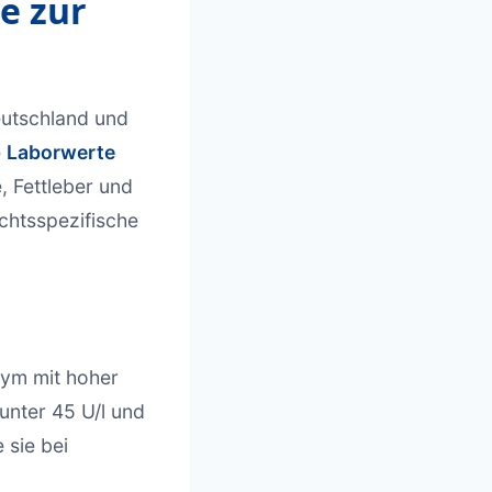
e zur
utschland und
e
Laborwerte
, Fettleber und
chtsspezifische
zym mit hoher
unter 45 U/l und
 sie bei