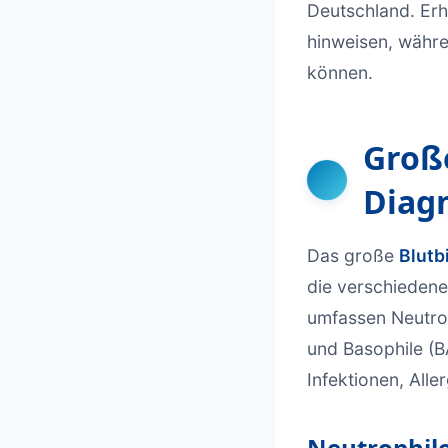
Deutschland. Er
hinweisen, währ
können.
Große
Diag
Das große
Blutb
die verschiedene
umfassen Neutro
und Basophile (B
Infektionen, All
Neutrophil