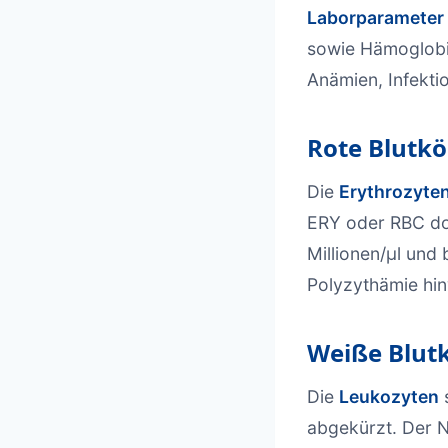
Laborparameter
sowie Hämoglobi
Anämien, Infekti
Rote Blutkö
Die
Erythrozyte
ERY oder RBC do
Millionen/µl und
Polyzythämie hin
Weiße Blut
Die
Leukozyten
abgekürzt. Der N