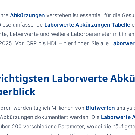
ihre
Abkürzungen
verstehen ist essentiell für die Ge
 Diese umfassende
Laborwerte Abkürzungen Tabelle
er
rte, Leberwerte und weitere Laborparameter mit ihre
025. Von CRP bis HDL – hier finden Sie alle
Laborwer
wichtigsten Laborwerte Abk
erblick
oren werden täglich Millionen von
Blutwerten
analysie
n Abkürzungen dokumentiert werden. Die
Laborwerte 
über 200 verschiedene Parameter, wobei die häufigst