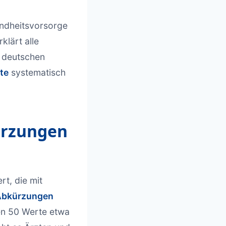
sundheitsvorsorge
klärt alle
n deutschen
te
systematisch
ürzungen
rt, die mit
Abkürzungen
en 50 Werte etwa