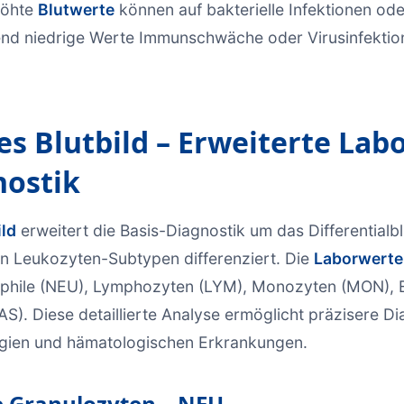
höhte
Blutwerte
können auf bakterielle Infektionen od
end niedrige Werte Immunschwäche oder Virusinfektio
s Blutbild – Erweiterte Lab
nostik
ild
erweitert die Basis-Diagnostik um das Differentialbl
n Leukozyten-Subtypen differenziert. Die
Laborwerte
phile (NEU), Lymphozyten (LYM), Monozyten (MON), E
AS). Diese detaillierte Analyse ermöglicht präzisere D
ergien und hämatologischen Erkrankungen.
e Granulozyten – NEU