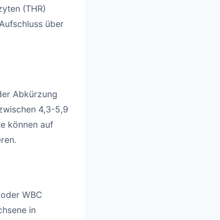
zyten (THR)
Aufschluss über
 der Abkürzung
zwischen 4,3-5,9
te können auf
ren.
U oder WBC
chsene in