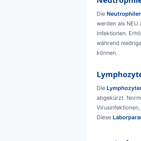
Die
Neutrophile
werden als NEU a
Infektionen. Erh
während niedrig
können.
Lymphozyte
Die
Lymphozyte
abgekürzt. Norm
Virusinfektionen
Diese
Laborpara