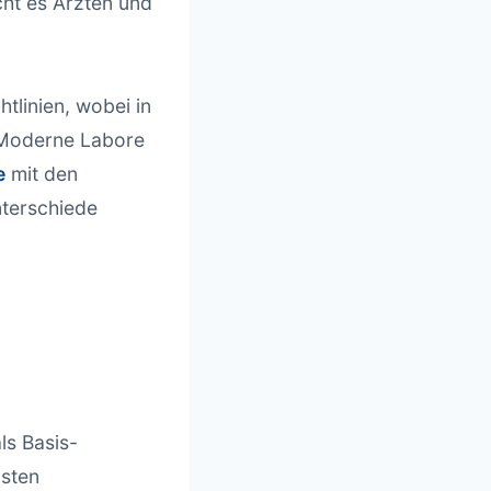
ht es Ärzten und
htlinien, wobei in
 Moderne Labore
e
mit den
terschiede
ls Basis-
gsten