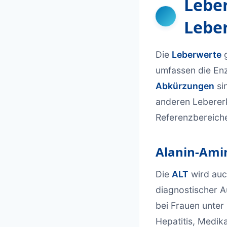
Leber
Lebe
Die
Leberwerte
g
umfassen die Enz
Abkürzungen
sin
anderen Lebererk
Referenzbereiche
Alanin-Amin
Die
ALT
wird auc
diagnostischer 
bei Frauen unter
Hepatitis, Medi