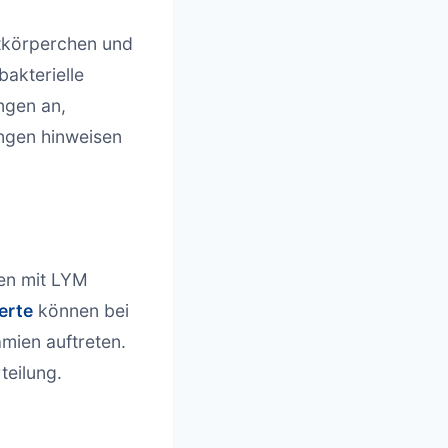
utkörperchen und
bakterielle
ngen an,
ngen hinweisen
en mit LYM
erte
können bei
mien auftreten.
teilung.