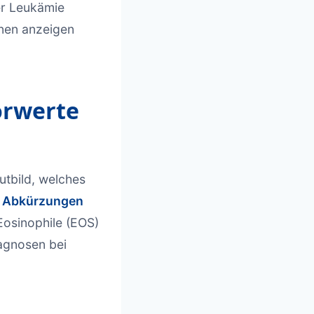
er Leukämie
nen anzeigen
orwerte
utbild, welches
 Abkürzungen
osinophile (EOS)
iagnosen bei