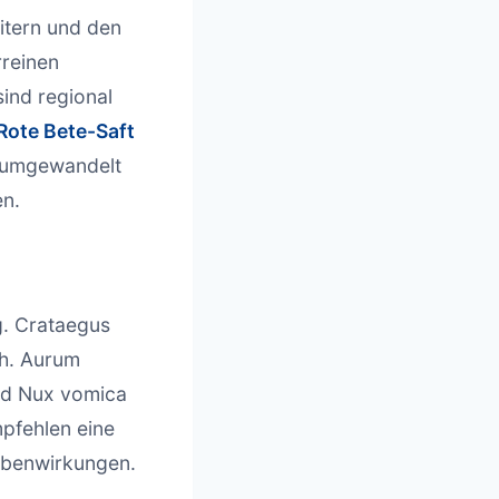
itern und den
rreinen
ind regional
Rote Bete-Saft
d umgewandelt
en.
g. Crataegus
ch. Aurum
nd Nux vomica
mpfehlen eine
ebenwirkungen.