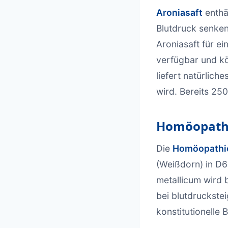
Aroniasaft
enthä
Blutdruck senken
Aroniasaft für e
verfügbar und kö
liefert natürlic
wird. Bereits 25
Homöopathi
Die
Homöopathi
(Weißdorn) in D6
metallicum wird 
bei blutdruckste
konstitutionelle