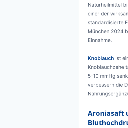
Naturheilmittel 
einer der wirksa
standardisierte 
München 2024 b
Einnahme.
Knoblauch
ist e
Knoblauchzehe t
5-10 mmHg senke
verbessern die Du
Nahrungsergänzu
Aroniasaft 
Bluthochdr