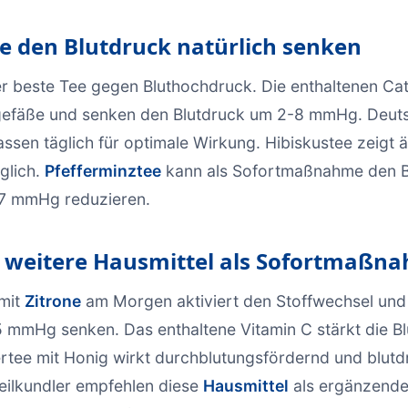
e den Blutdruck natürlich senken
er beste Tee gegen Bluthochdruck. Die enthaltenen Ca
gefäße und senken den Blutdruck um 2-8 mmHg. Deut
ssen täglich für optimale Wirkung. Hibiskustee zeigt ä
glich.
Pfefferminztee
kann als Sofortmaßnahme den B
-7 mmHg reduzieren.
d weitere Hausmittel als Sofortmaßn
mit
Zitrone
am Morgen aktiviert den Stoffwechsel und
 mmHg senken. Das enthaltene Vitamin C stärkt die B
wertee mit Honig wirkt durchblutungsfördernd und blut
eilkundler empfehlen diese
Hausmittel
als ergänzend