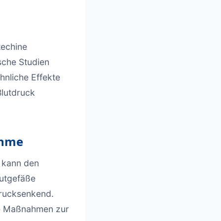
techine
sche Studien
hnliche Effekte
lutdruck
ahme
 kann den
lutgefäße
drucksenkend.
e Maßnahmen zur