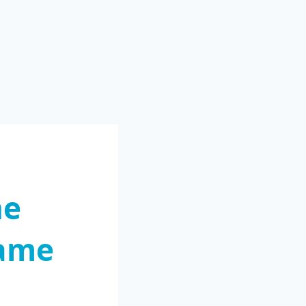
ne
same