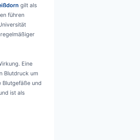
ißdorn
gilt als
ken führen
Universität
regelmäßiger
Wirkung. Eine
n Blutdruck um
 Blutgefäße und
nd ist als