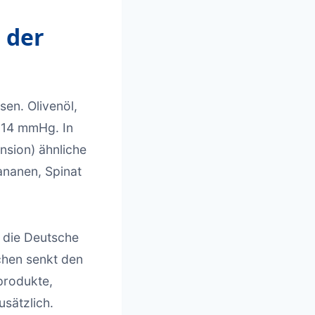
 der
sen. Olivenöl,
-14 mmHg. In
nsion) ähnliche
ananen, Spinat
t die Deutsche
chen senkt den
produkte,
sätzlich.