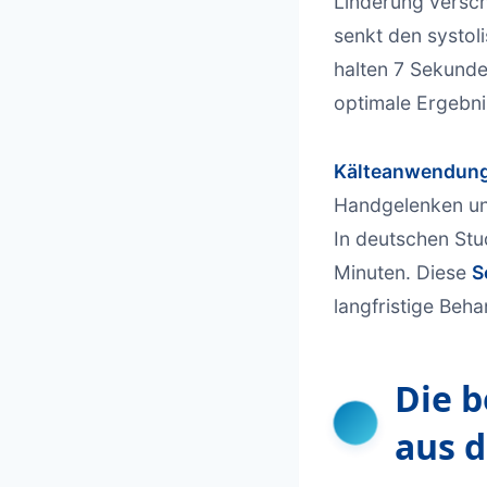
Linderung versch
senkt den systol
halten 7 Sekunde
optimale Ergebni
Kälteanwendun
Handgelenken un
In deutschen Stu
Minuten. Diese
S
langfristige Beha
Die b
aus d