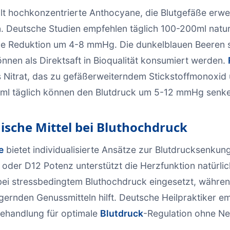
lt hochkonzentrierte Anthocyane, die Blutgefäße erwe
. Deutsche Studien empfehlen täglich 100-200ml natu
ine Reduktion um 4-8 mmHg. Die dunkelblauen Beeren s
nnen als Direktsaft in Bioqualität konsumiert werden.
hes Nitrat, das zu gefäßerweiterndem Stickstoffmonoxi
0ml täglich können den Blutdruck um 5-12 mmHg senk
sche Mittel bei Bluthochdruck
e
bietet individualisierte Ansätze zur Blutdrucksenkun
 oder D12 Potenz unterstützt die Herzfunktion natürli
bei stressbedingtem Bluthochdruck eingesetzt, währe
igernden Genussmitteln hilft. Deutsche Heilpraktiker e
 Behandlung für optimale
Blutdruck
-Regulation ohne N