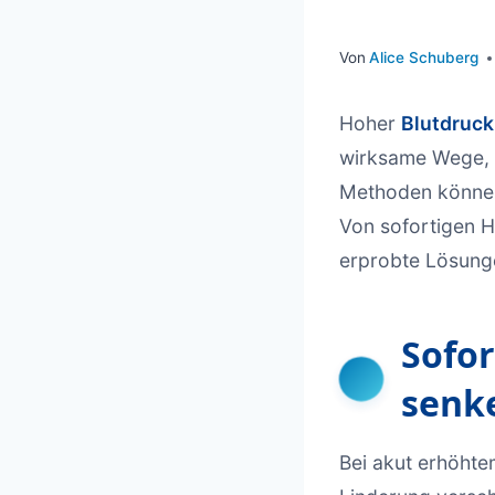
Von
Alice Schuberg
Hoher
Blutdruck
wirksame Wege,
Methoden können 
Von sofortigen H
erprobte Lösunge
Sofo
senk
Bei akut erhöht