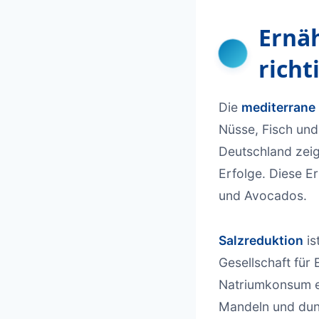
Ernä
richt
Die
mediterrane
Nüsse, Fisch un
Deutschland zeig
Erfolge. Diese E
und Avocados.
Salzreduktion
is
Gesellschaft für
Natriumkonsum e
Mandeln und dun