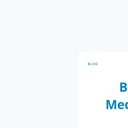
BLOG
B
Med