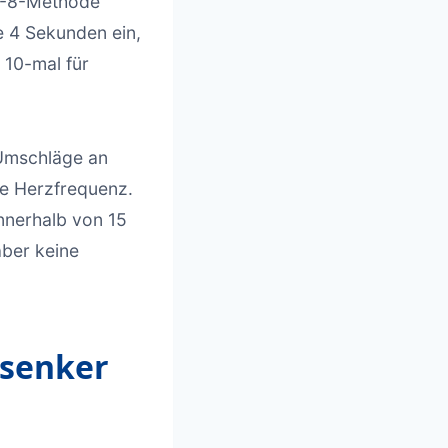
-7-8-Methode
e 4 Sekunden ein,
 10-mal für
 Umschläge an
e Herzfrequenz.
nnerhalb von 15
aber keine
ksenker